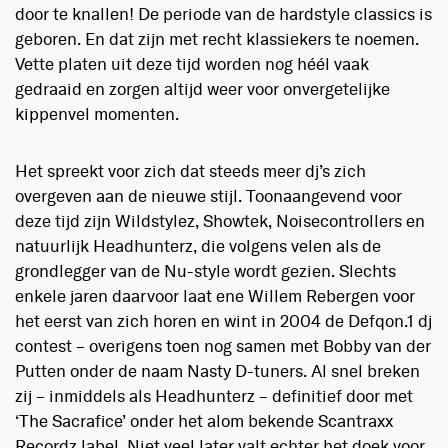
door te knallen! De periode van de hardstyle classics is
geboren. En dat zijn met recht klassiekers te noemen.
Vette platen uit deze tijd worden nog héél vaak
gedraaid en zorgen altijd weer voor onvergetelijke
kippenvel momenten.
Het spreekt voor zich dat steeds meer dj’s zich
overgeven aan de nieuwe stijl. Toonaangevend voor
deze tijd zijn Wildstylez, Showtek, Noisecontrollers en
natuurlijk Headhunterz, die volgens velen als de
grondlegger van de Nu-style wordt gezien. Slechts
enkele jaren daarvoor laat ene Willem Rebergen voor
het eerst van zich horen en wint in 2004 de Defqon.1 dj
contest – overigens toen nog samen met Bobby van der
Putten onder de naam Nasty D-tuners. Al snel breken
zij – inmiddels als Headhunterz – definitief door met
‘The Sacrafice’ onder het alom bekende Scantraxx
Recordz label. Niet veel later valt echter het doek voor