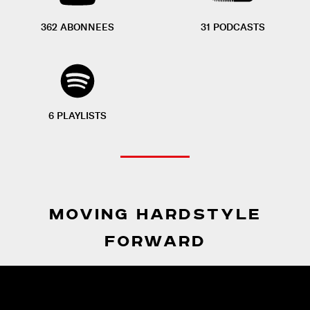
362
ABONNEES
31
PODCASTS
6
PLAYLISTS
MOVING HARDSTYLE
FORWARD