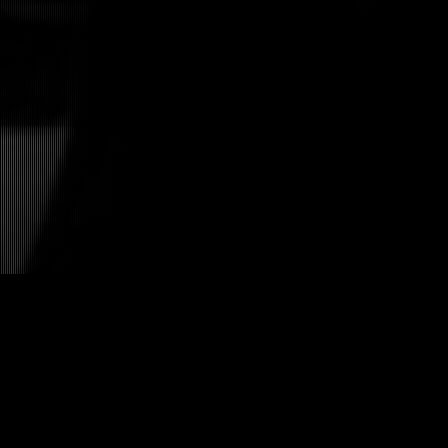
Hardstyle Report
Artiesten
Demi Kan