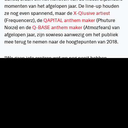
momenten van het afgelopen jaar. De line-up houden
ze nog even spannend, maar de
X-Qlusive artiest
(Frequencerz), de
QAPITAL anthem maker
(Phuture
Noize) en de
Q-BASE anthem maker
(Atmozfears) van
afgelopen jaar, zijn sowieso aanwezig om het publiek
mee terug te nemen naar de hoogtepunten van 2018.
“We gaan iets creëren wat we nog nooit hebben
gedaan. En dat gaan we die avond bekendmaken. Je
kunt de vaste Q-dance waardes in 2019 uiteraard weer
verwachten: X-Qlusive DJ, QAPITAL, Defqon.1, Qlimax.
Wel gaan we daarbinnen weer heel veel vernieuwends
doen.”
Dit oud & nieuwfeest wordt niet alleen een terugblik
op het afgelopen jaar. “Tachtig procent van de avond
gaat een prachtige throwback worden, terwijl twintig