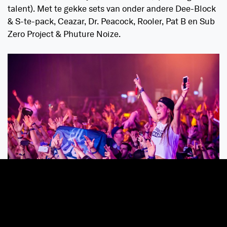
talent). Met te gekke sets van onder andere Dee-Block
& S-te-pack, Ceazar, Dr. Peacock, Rooler, Pat B en Sub
Zero Project & Phuture Noize.
“Bijzijn is meemaken!” Dat is volgens de Diederik en
Stefan van D-Block & S-te-Fan het motto voor de