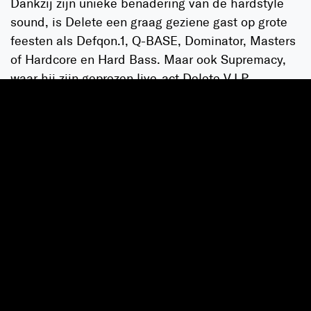
Dankzij zijn unieke benadering van de hardstyle
sound, is Delete een graag geziene gast op grote
feesten als Defqon.1, Q-BASE, Dominator, Masters
of Hardcore en Hard Bass. Maar ook Supremacy,
waar hij zijn geprezen live-act Delete V.I.P.
onthulde. Deze live-act staat in het teken van
Variation In Production. Oftewel 2.0 versies van
bestaande tracks. Nog harder, nog sneller.
Ondanks de brute kracht waarmee Delete
produceert, is zijn stijl verfijnd. Ryan is niet bang
om te experimenteren met verschillende kicks.
Maar blijft toch vooral keihard. In zijn muziek.
Maar ook vooral als artiest.