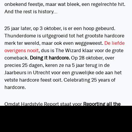
onbekend feestje, maar wat bleek, een regelrechte hit.
And the rest is history…
25 jaar later, op 3 oktober, is er een hoop gebeurd.
Thunderdome is uitgegroeid tot het grootste hardcore
merk ter wereld, maar ook even weggeweest.
De liefde
overigens nooit
, dus is The Wizard klaar voor de grote
comeback.
Doing it hardcore.
Op 28 oktober, over
precies 25 dagen, keren ze na 5 jaar terug in de
Jaarbeurs in Utrecht voor een gruwelijke ode aan het
vetste hardcore feest ooit. Celebrating 25 years of
hardcore.
Omdat Hardstyle Report staat voor
Reporting all the
Harder Styles
eren wij in de komende weken The
Wizard en zijn gabbers met 25 dagen Thunderdome.
Van vette interviews tot throwbacks, platen,