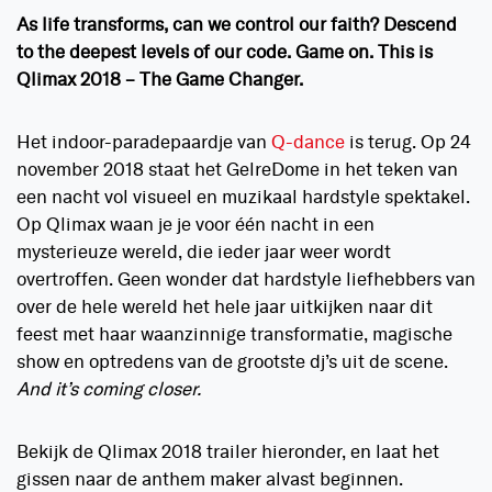
As life transforms, can we control our faith? Descend
to the deepest levels of our code. Game on. This is
Qlimax 2018 – The Game Changer.
Het indoor-paradepaardje van
Q-dance
is terug. Op 24
november 2018 staat het GelreDome in het teken van
een nacht vol visueel en muzikaal hardstyle spektakel.
Op Qlimax waan je je voor één nacht in een
mysterieuze wereld, die ieder jaar weer wordt
overtroffen. Geen wonder dat hardstyle liefhebbers van
over de hele wereld het hele jaar uitkijken naar dit
feest met haar waanzinnige transformatie, magische
show en optredens van de grootste dj’s uit de scene.
And it’s coming closer.
Bekijk de Qlimax 2018 trailer hieronder, en laat het
gissen naar de anthem maker alvast beginnen.