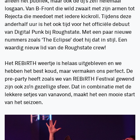
alleen het publiek, maar ook de dj’s zelf helemaal
losgaan. Van B-Front die wild zwaait met zijn armen tot
Rejecta die meedoet met iedere kickroll. Tijdens deze
anderhalf uur is het ook tijd voor het officiële debuut
van Digital Punk bij Roughstate. Met een paar nieuwe
nummers zoals ‘The Eclipse’ doet hij dat in stijl. Een
waardig nieuw lid van de Roughstate crew!
Het REBiRTH weertje is helaas uitgebleven en we
hebben het best koud, maar vermaken ons perfect. De
pre-party heeft zoals we van REBiRTH Festival gewend
zijn ook zo’n gezellige sfeer. Dat in combinatie met de
lekkere setjes van vanavond, maakt het een mooie start
van het seizoen.