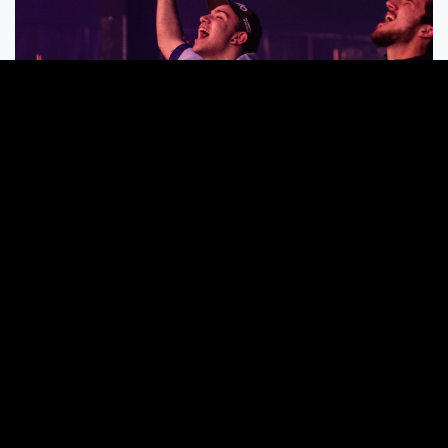
Ondertussen is D-Sturb zijn set begonnen. Hij trapt af
met wat vrolijker materiaal, zoals zijn remix van ‘Sound
of the Thunder’ van D-Block en S-Te-Fan en zijn collab
met Da Tweekaz. Maar daar komt later verandering in.
Tijd om gas te geven. Als we het intro van ‘Apocalyptic
Darkness’ horen, weten we wat er komen gaat. Een
perfecte raw track met veel drive en goede kicks.
Door naar Rebelion, die laten horen hoe hard hardstyle