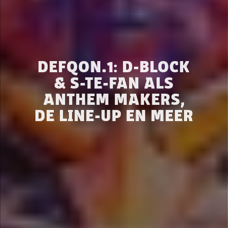
DEFQON.1: D-BLOCK
& S-TE-FAN ALS
ANTHEM MAKERS,
DE LINE-UP EN MEER