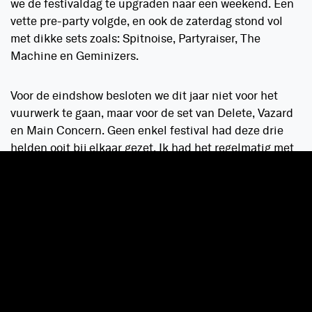
we de festivaldag te upgraden naar een weekend. Een
vette pre-party volgde, en ook de zaterdag stond vol
met dikke sets zoals: Spitnoise, Partyraiser, The
Machine en Geminizers.
Voor de eindshow besloten we dit jaar niet voor het
vuurwerk te gaan, maar voor de set van Delete, Vazard
en Main Concern. Geen enkel festival had deze drie
helden ooit bij elkaar gezet. Ik had het regelmatig met
vrienden erover, hoe vet deze combinatie zou zijn en
Decibel maakte het gewoon waar.
Toen we bij de Loudness-stage aankwamen, was deze
maar voor zo’n eenderde gevuld. Maar wel met alleen
maar liefhebbers. De sfeer was goud. Platen als ‘Let’s
Get Weird’, ‘Absolute Terror’ en ‘Zimmersion 2.0’
dreunde door de tent heen, en iedereen ging los alsof
hun leven er vanaf hing. Absoluut het beste moment