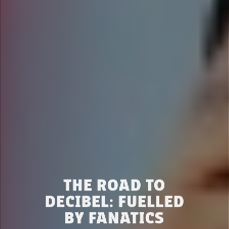
THE ROAD TO
DECIBEL: FUELLED
BY FANATICS