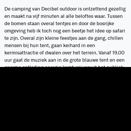
De camping van Decibel outdoor is ontzettend gezellig
en maakt na vijf minuten al alle beloftes waar. Tussen
de bomen staan overal tentjes en door de bosrijke
omgeving heb ik toch nog een beetje het idee op safari
te zijn. Overal zijn kleine feestjes aan de gang, chillen
mensen bij hun tent, gaan keihard in een
kermisattractie of dwalen over het terrein. Vanaf 19.00
uur gaat de muziek aan in de grote blauwe tent en een
enorme ontlading energie komt vrij vanuit het publiek.
Het is begonnen!
De heerlijke melodieën van Wildstylez laten ons
zweven, maar naarmate de avond vordert, wordt er
steeds steviger gedraaid. Atmozfears verrast ons met
een paar oude Decibel anthems, en met Frequencerz
wordt het pas echt maximaal raw. Rejecta draait nog
hun nieuwste collab ‘Legends’ mee op het podium, en