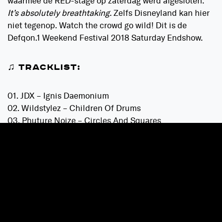
waarmee de RED-stage op zaterdag werd afgesloten.
It’s absolutely breathtaking.
Zelfs Disneyland kan hier
niet tegenop. Watch the crowd go wild! Dit is de
Defqon.1 Weekend Festival 2018 Saturday Endshow.
♫ TRACKLIST:
01. JDX – Ignis Daemonium
02. Wildstylez – Children Of Drums
03. Phuture Noize – Circles And Squares
04. Sound Rush & Villain – One
05. Neroz – Pinsir
06. Bass Modulators – Change The World
07. Project One – Maximum Force (Defqon.1 Anthem
2018)
08. D-Block & S-te-Fan – Ghost Stories