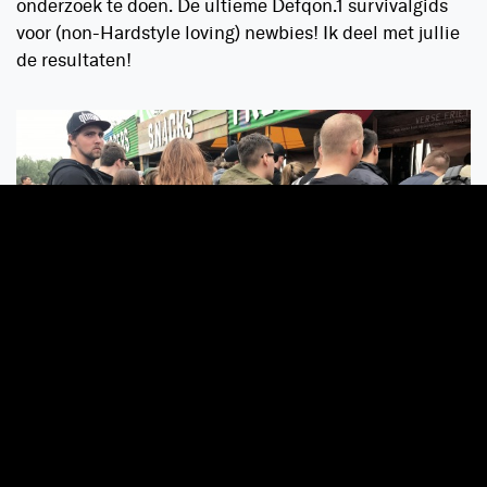
onderzoek te doen. De ultieme Defqon.1 survivalgids
voor (non-Hardstyle loving) newbies! Ik deel met jullie
de resultaten!
1. HÉÉL VEEL ETEN