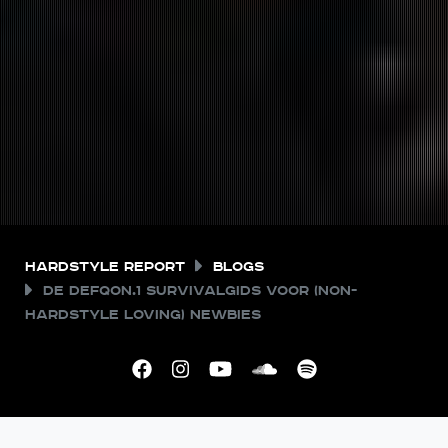
Hardstyle Report
Blogs
De Defqon.1 survivalgids voor (non-
Hardstyle loving) newbies